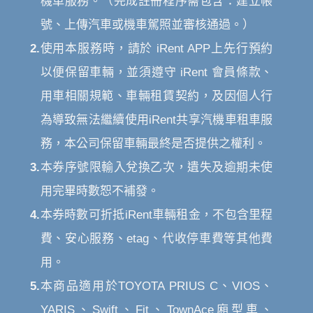
機車服務。（完成註冊程序需包含：建立帳
號、上傳汽車或機車駕照並審核通過。）
2.
使用本服務時，請於 iRent APP上先行預約
以便保留車輛，並須遵守 iRent 會員條款、
用車相關規範、車輛租賃契約，及因個人行
為導致無法繼續使用iRent共享汽機車租車服
務，本公司保留車輛最終是否提供之權利。
3.
本券序號限輸入兌換乙次，遺失及逾期未使
用完畢時數恕不補發。
4.
本券時數可折抵iRent車輛租金，不包含里程
費、安心服務、etag、代收停車費等其他費
用。
5.
本商品適用於TOYOTA PRIUS C、VIOS、
YARIS、Swift、Fit、TownAce廂型車、